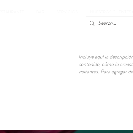
ESTAURANTE
BAR
SERVICIOS
NUESTROS CLIENTES
Incluye aquí la descripci
contenido, cómo lo creaste
visitantes. Para agregar d